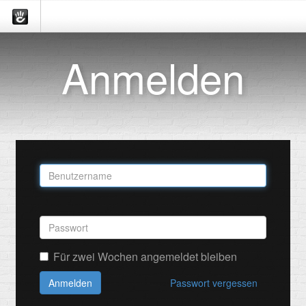
Anmelden
Für zwei Wochen angemeldet bleiben
Anmelden
Passwort vergessen